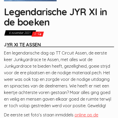
n
Legendarische JYR XI in
de boeken
6 november 2021
0
JYR XI TE ASSEN
Een legendarische dag op TT Circuit Assen, de eerste
keer Junkyardrace te Assen, met alles wat de
Junkyardrace te bieden heeft, gezelligheid, goeie strijd
voor de ere plaatsen en de nodige materiaal pech. Het
weer was ook top en zorgde voor de nodige uitdaging
en spinacties van de deelnemers. Wie heeft er niet een
keertje achterste voren gestaan? Maar alles ging goed
en veilig en mensen gaven elkaar goed de ruimte terwijl
er toch volop gestreden werd voor positie. Geweldig!
De eerste set foto’s staan inmiddels
online op de