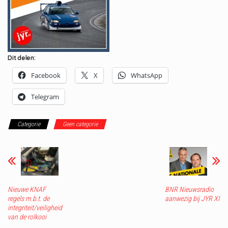
Dit delen:
Facebook
X
WhatsApp
Telegram
Categorie
Geen categorie
Nieuwe KNAF
BNR Nieuwsradio
regels m.b.t. de
aanwezig bij JYR XI
integriteit/veiligheid
van de rolkooi