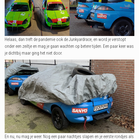
Helaas, dan treft de pandemie ook de Junkyardrace, en word je verstopt
onder een zeiltje en mag je gaan wachten op betere tijden. Een paar keer was
je dichtbij maar ging het niet door.
En nu, nu mag je weer. Nog een paar nachtjes slapen en je eerste rondjes als