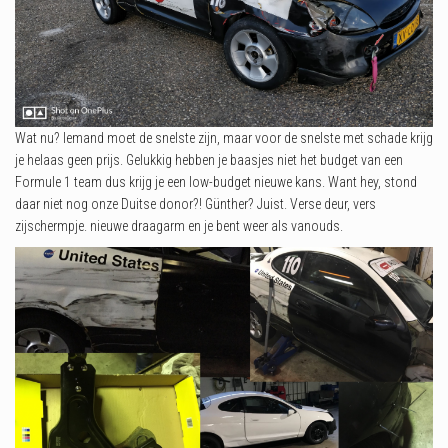
Wat nu? Iemand moet de snelste zijn, maar voor de snelste met schade krijg
je helaas geen prijs. Gelukkig hebben je baasjes niet het budget van een
Formule 1 team dus krijg je een low-budget nieuwe kans. Want hey, stond
daar niet nog onze Duitse donor?! Günther? Juist. Verse deur, vers
zijschermpje. nieuwe draagarm en je bent weer als vanouds.