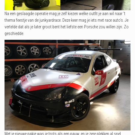
Na een geslaagde operatie mag je zelf kiezen welke outfit je aan wil naar ‘t
thema feestje van de junkyardrace. Deze keer mag je iets met race auto’s. Je
vertelde dat als je later groot bent het liefste een Porsche zou willen zijn. Zo
geschiedde.
Met je nieuwe pakje was je trots als een pauw, en je zere plekken al snel