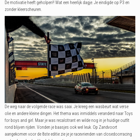
De motivatie heeft geholpen!! Wat een heerlijk dagje. Je eindigde op P3 en
zonder kleerscheuren.
De weg naar de volgende race was saai. Je kreeg een wasbeurt wat verse
olie en andere kleine dingen. Het thema was inmiddels veranderd naar Toys
for boys and girl. Maar je was recalcitrant en wilde nog in je huidige outfit
rond blijven rijden. Vonden je baasjes ook wel leuk. Op Zandvoort
aangekomen voor de 8ste editie zie je je racevrienden van closedoorracing