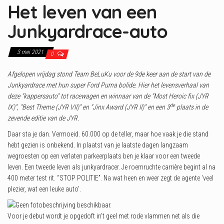
Het leven van een
n
Junkyardrace-auto
3 mei 2021
0
Afgelopen vrijdag stond Team BeLuKu voor de 9de keer aan de start van de
Junkyardrace met hun super Ford Puma bolide. Hier het levensverhaal van
deze “kappersauto” tot racewagen en winnaar van de “Most Heroic fix (JYR
de
IX)”, “Best Theme (JYR VII)” en “Jinx Award (JYR II)” en een 3
plaats in de
zevende editie van de JYR.
Daar sta je dan. Vermoeid. 60.000 op de teller, maar hoe vaak je die stand
hebt gezien is onbekend. In plaatst van je laatste dagen langzaam
wegroesten op een verlaten parkeerplaats ben je klaar voor een tweede
leven. Een tweede leven als junkyardracer. Je roemruchte carrière begint al na
400 meter test rit. “STOP POLITIE”. Na wat heen en weer zegt de agente ‘veel
plezier, wat een leuke auto’.
Voor je debut wordt je opgedoft in’t geel met rode vlammen net als die