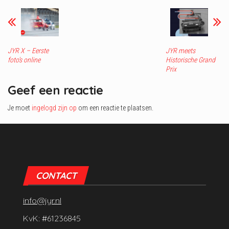
JYR X – Eerste
JYR meets
foto’s online
Historische Grand
Prix
Geef een reactie
Je moet
ingelogd zijn op
om een reactie te plaatsen.
CONTACT
info@jyr.nl
KvK: #61236845