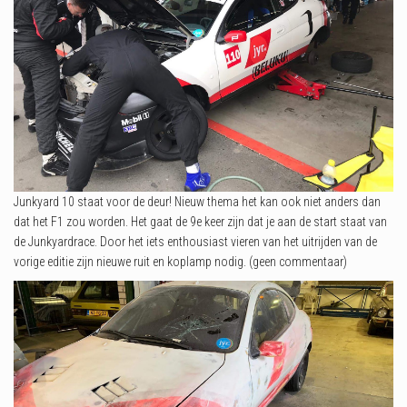
Junkyard 10 staat voor de deur! Nieuw thema het kan ook niet anders dan
dat het F1 zou worden. Het gaat de 9e keer zijn dat je aan de start staat van
de Junkyardrace. Door het iets enthousiast vieren van het uitrijden van de
vorige editie zijn nieuwe ruit en koplamp nodig. (geen commentaar)