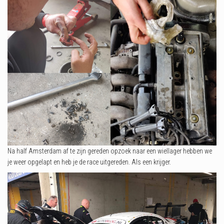
Na half Amsterdam af te zijn gereden opzoek naar een wiellager hebben we
je weer opgelapt en heb je de race uitgereden. Als een krijger.