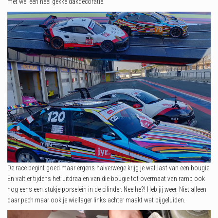
met wel een heel gekke dakdecoratie.
De race begint goed maar ergens halverwege krijg je wat last van een bougie.
En valt er tijdens het uitdraaien van die bougie tot overmaat van ramp ook
nog eens een stukje porselein in de cilinder. Nee he?! Heb jij weer. Niet alleen
daar pech maar ook je wiellager links achter maakt wat bijgeluiden.