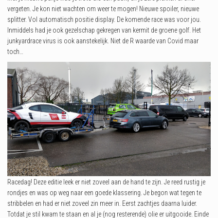
vergeten. Je kon niet wachten om weer te mogen! Nieuwe spoiler, nieuwe
splitter. Vol automatisch positie display. De komende race was voor jou.
Inmiddels had je ook gezelschap gekregen van kermit de groene golf. Het
junkyardrace virus is ook aanstekelijk. Niet de R waarde van Covid maar
toch…
Racedag! Deze editie leek er niet zoveel aan de hand te zijn. Je reed rustig je
rondjes en was op weg naar een goede klassering. Je begon wat tegen te
stribbelen en had er niet zoveel zin meer in. Eerst zachtjes daarna luider.
Totdat je stil kwam te staan en al je (nog resterende) olie er uitgooide. Einde