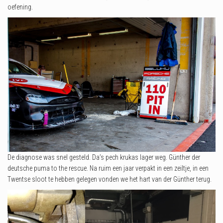
oefening.
De diagnose was snel gesteld. Da’s pech krukas lager weg. Günther der
deutsche puma to the rescue. Na ruim een jaar verpakt in een zeiltje, in een
Twentse sloot te hebben gelegen vonden we het hart van der Günther terug.