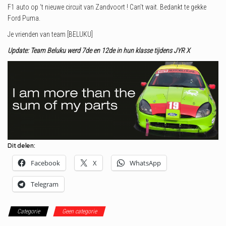
F1 auto op ‘t nieuwe circuit van Zandvoort ! Can’t wait. Bedankt te gekke
Ford Puma.
Je vrienden van team [BELUKU]
Update: Team Beluku werd 7de en 12de in hun klasse tijdens JYR X
Dit delen:
Facebook
X
WhatsApp
Telegram
Categorie
Geen categorie