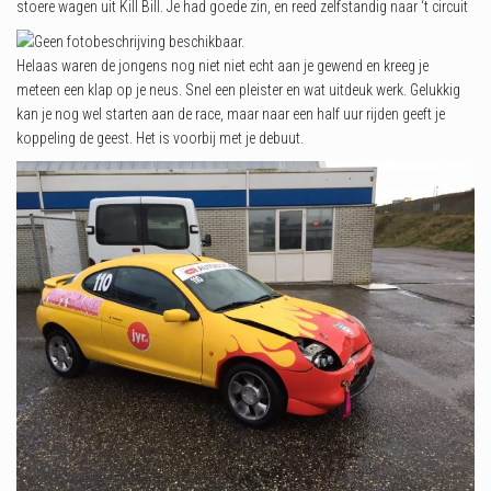
stoere wagen uit Kill Bill. Je had goede zin, en reed zelfstandig naar ‘t circuit
Helaas waren de jongens nog niet niet echt aan je gewend en kreeg je
meteen een klap op je neus. Snel een pleister en wat uitdeuk werk. Gelukkig
kan je nog wel starten aan de race, maar naar een half uur rijden geeft je
koppeling de geest. Het is voorbij met je debuut.