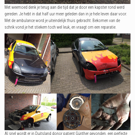
Met weemoed denk je terug aan die tijd dat je door een kapster rond werd
gereden. Je hebt in dat half uur meer geleden dan in je hele leven daar voor.
Met de ambulance word je uiteindelijk thuis gebracht. Bekomen van de
schrik vond je het stiekem toch wel leuk, en vraagt om een reparatie.
Al snel wordt er in Duitsland donor patient Günther gevonden, een perfecte