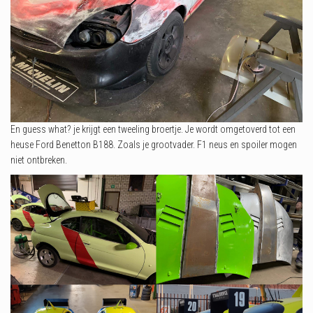
En guess what? je krijgt een tweeling broertje. Je wordt omgetoverd tot een
heuse Ford Benetton B188. Zoals je grootvader. F1 neus en spoiler mogen
niet ontbreken.