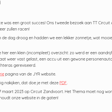
n
race was een groot succes! Ons tweede bezoek aan TT Circuit 
er zullen racen!
an de dag droog en hadden we een lekker zonnetje, wat mooi
ce hier een klein (incompleet) overzicht: zo werd er een aan
uitlaat weer vast gelast, een accu uit een gewone personenaut
chteras gereviseerd.
rie
pagina van de JYR website.
stig nakijken, dat doe je met deze
PDF
.
17 maart 2023 op Circuit Zandvoort. Het Thema moet nog wor
 houdt onze website in de gaten!