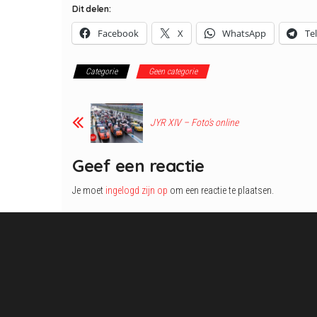
Dit delen:
Facebook
X
WhatsApp
Te
Categorie
Geen categorie
JYR XIV – Foto’s online
Geef een reactie
Je moet
ingelogd zijn op
om een reactie te plaatsen.