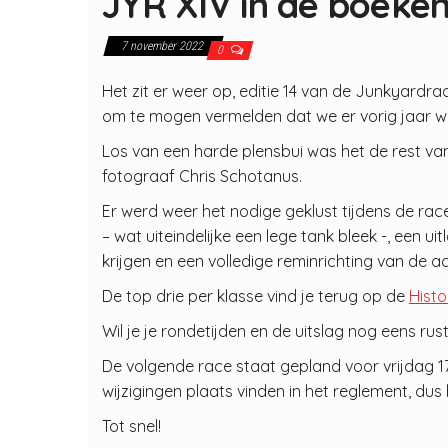
JYR XIV in de boeke
7 november 2022
0
Het zit er weer op, editie 14 van de Junkyard
om te mogen vermelden dat we er vorig jaar we
Los van een harde plensbui was het de rest v
fotograaf Chris Schotanus.
Er werd weer het nodige geklust tijdens de ra
– wat uiteindelijke een lege tank bleek -, een 
krijgen en een volledige reminrichting van de a
De top drie per klasse vind je terug op de
Histo
Wil je je rondetijden en de uitslag nog eens ru
De volgende race staat gepland voor vrijdag 
wijzigingen plaats vinden in het reglement, dus
Tot snel!