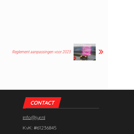
Reglement aanpassingen voor 2023
CONTACT
info@jyr.nl
KvK: #61236845