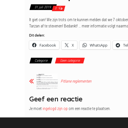
31 juli 2019
0
It giet oan! We zijn trots om te kunnen melden dat we 7 oktob
Tarzan af te stevenen! Bedankt! … meer informatie volgt naarma
Dit delen:
Facebook
X
WhatsApp
Te
Categorie
Geen categorie
Pitlane reglementen
Geef een reactie
Je moet
ingelogd zijn op
om een reactie te plaatsen.