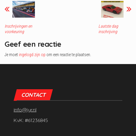
Inschrijvingen en
Laatste dag
voorkeuring
inschrijving
Geef een reactie
Je moet
ingelogd zijn op
om een reactie te plaatsen.
CONTACT
info@jyr.nl
KvK: #61236845